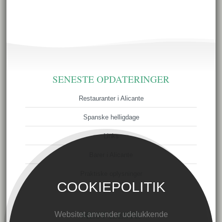
SENESTE OPDATERINGER
Restauranter i Alicante
Spanske helligdage
Links
Barer i Alicante
Praktiske oplysninger
COOKIEPOLITIK
MEST LÆSTE
Websitet anvender udelukkende