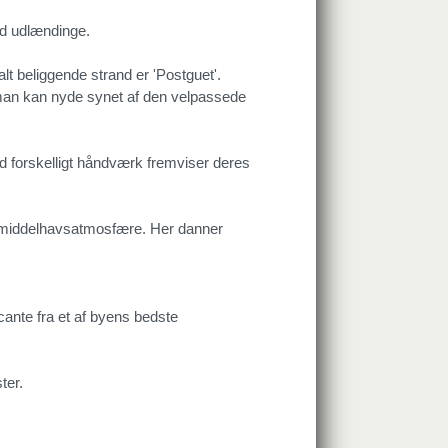
med udlændinge.
t beliggende strand er 'Postguet'.
 man kan nyde synet af den velpassede
 forskelligt håndværk fremviser deres
f middelhavsatmosfære. Her danner
cante fra et af byens bedste
ter.