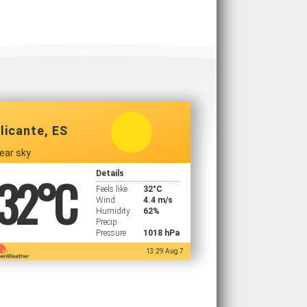
licante, ES
lear sky
32
°C
Details
Feels like
32
°C
Wind
4.4 m/s
Humidity
62%
Precip
Pressure
1018 hPa
13:29 Aug 7