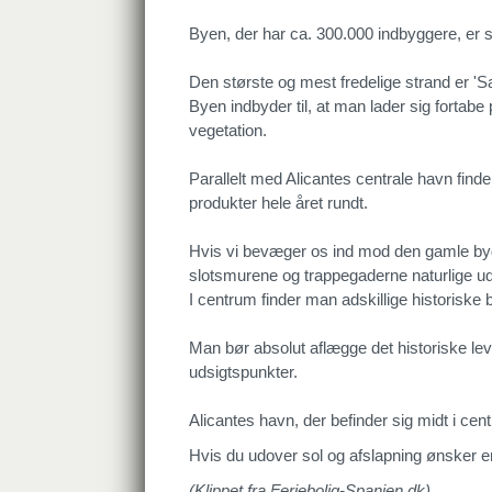
Byen, der har ca. 300.000 indbyggere, er sæ
Den største og mest fredelige strand er 'S
Byen indbyder til, at man lader sig fort
vegetation.
Parallelt med Alicantes centrale havn fi
produkter hele året rundt.
Hvis vi bevæger os ind mod den gamle byd
slotsmurene og trappegaderne naturlige ud
I centrum finder man adskillige historiske 
Man bør absolut aflægge det historiske levn
udsigtspunkter.
Alicantes havn, der befinder sig midt i cen
Hvis du udover sol og afslapning ønsker en k
(Klippet fra Feriebolig-Spanien.dk)