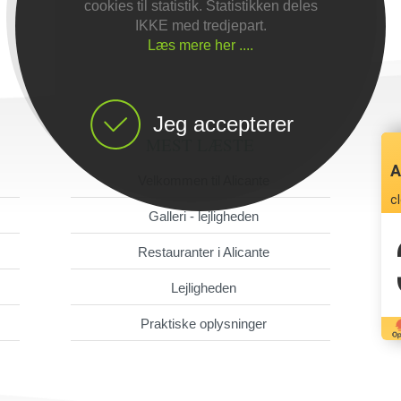
cookies til statistik. Statistikken deles
IKKE med tredjepart.
Læs mere her ....
Jeg accepterer
MEST LÆSTE
A
Velkommen til Alicante
c
Galleri - lejligheden
Restauranter i Alicante
Lejligheden
Praktiske oplysninger