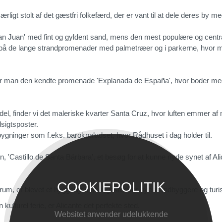
rligt stolt af det gæstfri folkefærd, der er vant til at dele deres by 
an Juan' med fint og gyldent sand, mens den mest populære og central
abe på de lange strandpromenader med palmetræer og i parkerne, hvor
nder man den kendte promenade 'Explanada de España', hvor boder med
el, finder vi det maleriske kvarter Santa Cruz, hvor luften emmer a
sigtsposter.
bygninger som f.eks. barokpaladset, hvor Rådhuset i dag holder til.
, 'Castillo de Santa Bárbara', et besøg for at kunne nyde synet af Ali
COOKIEPOLITIK
trum, er blevet et hyggeligt samlingssted for byens indbyggere og turis
ulturel ferie, er Alicante det perfekte sted.
Websitet anvender udelukkende