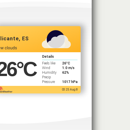
licante, ES
ew clouds
Details
26
°C
Feels like
26
°C
Wind
1.0 m/s
Humidity
62%
Precip
Pressure
1017 hPa
03:25 Aug 8