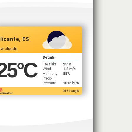
licante, ES
ew clouds
Details
25
°C
Feels like
25
°C
Wind
1.8 m/s
Humidity
55%
Precip
Pressure
1016 hPa
04:51 Aug 8